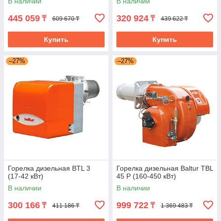
В наличии
В наличии
445 059
320 924
₸
₸
609 670 ₸
439 622 ₸
Купить
Купить
–27%
–27%
Горелка дизельная BTL 3
Горелка дизельная Baltur TBL
(17-42 кВт)
45 P (160-450 кВт)
В наличии
В наличии
300 166
999 722
₸
₸
411 186 ₸
1 369 483 ₸