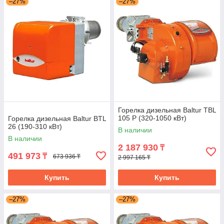
–27%
–27%
Горелка дизельная Baltur TBL
105 P (320-1050 кВт)
Горелка дизельная Baltur BTL
26 (190-310 кВт)
В наличии
В наличии
2 187 930
₸
491 973
₸
673 936 ₸
2 997 165 ₸
Купить
Купить
–27%
–27%