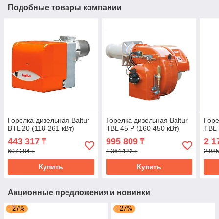
Подобные товары компании
Горелка дизельная Baltur
Горелка дизельная Baltur
Горе
BTL 20 (118-261 кВт)
TBL 45 P (160-450 кВт)
TBL 
443 317
995 809
2 1
₸
₸
607 284 ₸
1 364 122 ₸
2 985
Купить
Купить
Акционные предложения и новинки
–27%
–27%