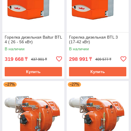
Горелка дизельная Baltur BTL
Горелка дизельная BTL 3
4 ( 26 - 56 кВт)
(17-42 кВт)
В наличии
В наличии
319 668
298 991
₸
₸
437 901 ₸
409 577 ₸
Купить
Купить
–27%
–27%