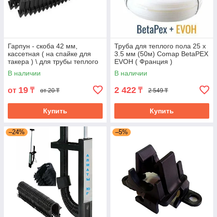
Гарпун - скоба 42 мм,
Труба для теплого пола 25 x
кассетная ( на спайке для
3.5 мм (50м) Comap BetaPEX
такера ) \ для трубы теплого
EVOH ( Франция )
пола 16-20 мм
В наличии
В наличии
19
2 422
от
₸
₸
от 20 ₸
2 549 ₸
Купить
Купить
–24%
–5%