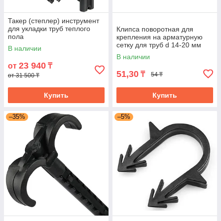
Такер (степлер) инструмент
для укладки труб теплого
Клипса поворотная для
пола
крепления на арматурную
сетку для труб d 14-20 мм
В наличии
В наличии
23 940
от
₸
51,30
₸
54 ₸
от 31 500 ₸
Купить
Купить
–35%
–5%