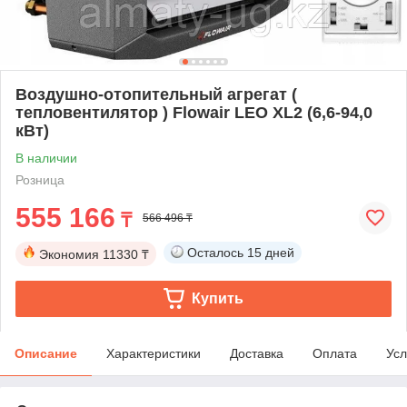
Воздушно-отопительный агрегат (
тепловентилятор ) Flowair LEO XL2 (6,6-94,0
кВт)
В наличии
Розница
555 166
₸
566 496 ₸
Осталось
15 дней
Экономия
11330 ₸
Купить
Описание
Характеристики
Доставка
Оплата
Усл