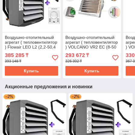
Воздушно-отопительный
Воздушно-отопительный
Воз
агрегат ( тепловентилятор
агрегат ( тепловентилятор
агре
) Flowair LEO L2 (2,2-50,4
) VOLCANO VR2 EC (8-50
) VO
кВт)
кВт; 2400-4850м³/ч)
75 к
385 285
293 672
330
₸
₸
393 148 ₸
326 302 ₸
367 0
Купить
Купить
Акционные предложения и новинки
–2%
–2%