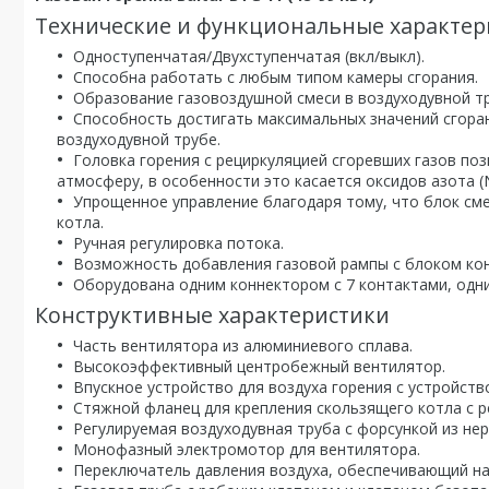
Технические и функциональные характер
Одноступенчатая/Двухступенчатая (вкл/выкл).
Способна работать с любым типом камеры сгорания.
Образование газовоздушной смеси в воздуходувной т
Способность достигать максимальных значений сгоран
воздуходувной трубе.
Головка горения с рециркуляцией сгоревших газов по
атмосферу, в особенности это касается оксидов азота (
Упрощенное управление благодаря тому, что блок см
котла.
Ручная регулировка потока.
Возможность добавления газовой рампы с блоком ко
Оборудована одним коннектором с 7 контактами, одн
Конструктивные характеристики
Часть вентилятора из алюминиевого сплава.
Высокоэффективный центробежный вентилятор.
Впускное устройство для воздуха горения с устройст
Стяжной фланец для крепления скользящего котла с р
Регулируемая воздуходувная труба с форсункой из не
Монофазный электромотор для вентилятора.
Переключатель давления воздуха, обеспечивающий на