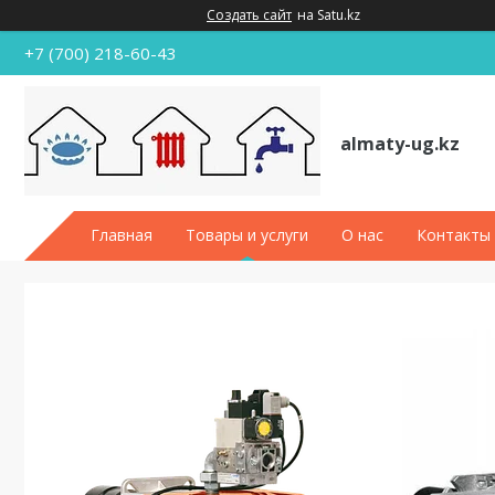
Создать сайт
на Satu.kz
+7 (700) 218-60-43
almaty-ug.kz
Главная
Товары и услуги
О нас
Контакты