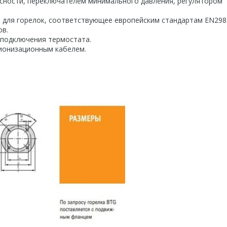
асности, переключателем минимального давления, регулятором
 для горелок, соответствующее европейским стандартам EN29
дов.
и подключения термостата.
 ионизационным кабелем.