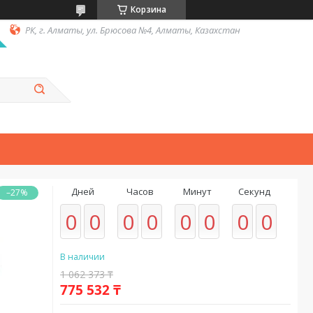
Корзина
РК, г. Алматы, ул. Брюсова №4, Алматы, Казахстан
Дней
Часов
Минут
Секунд
–27%
0
0
0
0
0
0
0
0
В наличии
1 062 373 ₸
775 532 ₸