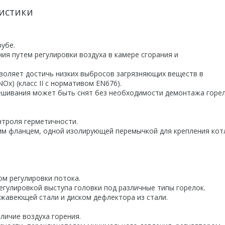
истики
рубе.
ия путем регулировки воздуха в камере сгорания и
зволяет достичь низких выбросов загрязняющих веществ в
NOx) (класс II с нормативом EN676).
ешивания может быть снят без необходимости демонтажа горел
нтроля герметичности.
им фланцем, одной изолирующей перемычкой для крепления кот
вом регулировки потока.
егулировкой выступа головки под различные типы горелок.
ржавеющей стали и диском дефлектора из стали.
личие воздуха горения.