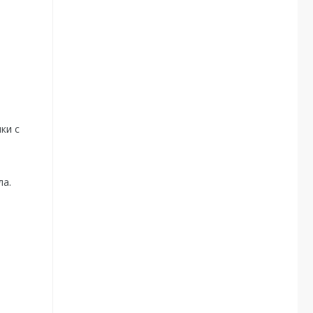
ки с
ла.