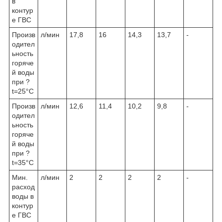
в
контур
е ГВС
Произв
л/мин
17,8
16
14,3
13,7
-
одител
ьность
горяче
й воды
при ?
t=25°C
Произв
л/мин
12,6
11,4
10,2
9,8
-
одител
ьность
горяче
й воды
при ?
t=35°C
Мин.
л/мин
2
2
2
2
-
расход
воды в
контур
е ГВС