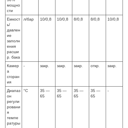
мощно
сти
Емкост
л/бар
10/0,8
10/0,8
8/0,8
8/0,8
10/0,8
ь/
давлен
ие
заполн
ения
расши
р. бака
Камер
-
закр.
закр.
закр.
откр.
закр.
а
сгоран
ия
Диапаз
°С
35 —
35 —
35 —
35 —
-
он
65
65
65
65
регули
ровани
я
темпе
ратуры