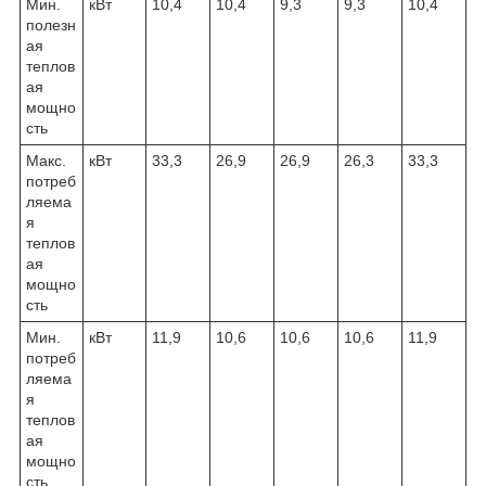
Мин.
кВт
10,4
10,4
9,3
9,3
10,4
полезн
ая
теплов
ая
мощно
сть
Макс.
кВт
33,3
26,9
26,9
26,3
33,3
потреб
ляема
я
теплов
ая
мощно
сть
Мин.
кВт
11,9
10,6
10,6
10,6
11,9
потреб
ляема
я
теплов
ая
мощно
сть