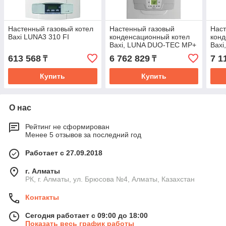
Настенный газовый котел
Настенный газовый
Наст
Baxi LUNA3 310 FI
конденсационный котел
конд
Baxi, LUNA DUO-TEC MP+
Bax
1.130
1.15
613 568
6 762 829
7 1
₸
₸
Купить
Купить
О нас
Рейтинг не сформирован
Менее 5 отзывов за последний год
Работает с 27.09.2018
г. Алматы
РК, г. Алматы, ул. Брюсова №4, Алматы, Казахстан
Контакты
Сегодня работает с 09:00 до 18:00
Показать весь график работы