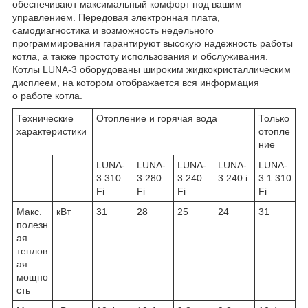
обеспечивают максимальный комфорт под вашим
управлением. Передовая электронная плата,
самодиагностика и возможность недельного
программирования гарантируют высокую надежность работы
котла, а также простоту использования и обслуживания.
Котлы LUNA-3 оборудованы широким жидкокристаллическим
дисплеем, на котором отображается вся информация
о работе котла.
Технические
Отопление и горячая вода
Только
характеристики
отопле
ние
LUNA-
LUNA-
LUNA-
LUNA-
LUNA-
3 310
3 280
3 240
3 240 i
3 1.310
Fi
Fi
Fi
Fi
Макс.
кВт
31
28
25
24
31
полезн
ая
теплов
ая
мощно
сть