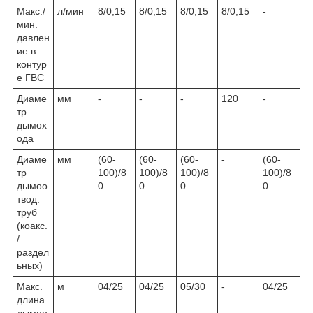
Макс./
л/мин
8/0,15
8/0,15
8/0,15
8/0,15
-
мин.
давлен
ие в
контур
е ГВС
Диаме
мм
-
-
-
120
-
тр
дымох
ода
Диаме
мм
(60-
(60-
(60-
-
(60-
тр
100)/8
100)/8
100)/8
100)/8
дымоо
0
0
0
0
твод.
труб
(коакс.
/
раздел
ьных)
Макс.
м
04/25
04/25
05/30
-
04/25
длина
дымоо