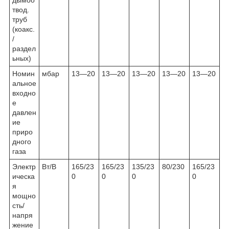
твод.
труб
(коакс.
/
раздел
ьных)
Номин
мбар
13—20
13—20
13—20
13—20
13—20
альное
входно
е
давлен
ие
приро
дного
газа
Электр
Вт/В
165/23
165/23
135/23
80/230
165/23
ическа
0
0
0
0
я
мощно
сть/
напря
жение