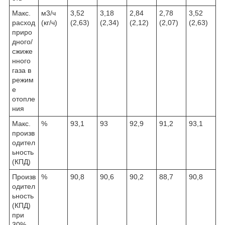
Макс.
м3/ч
3,52
3,18
2,84
2,78
3,52
расход
(кг/ч)
(2,63)
(2,34)
(2,12)
(2,07)
(2,63)
приро
дного/
сжиже
нного
газа в
режим
е
отопле
ния
Макс.
%
93,1
93
92,9
91,2
93,1
произв
одител
ьность
(КПД)
Произв
%
90,8
90,6
90,2
88,7
90,8
одител
ьность
(КПД)
при
30%