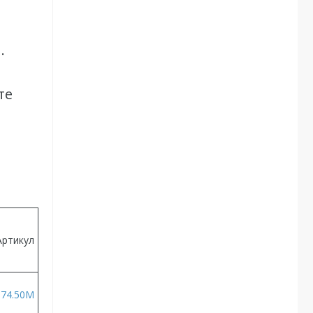
.
те
Артикул
74.50M