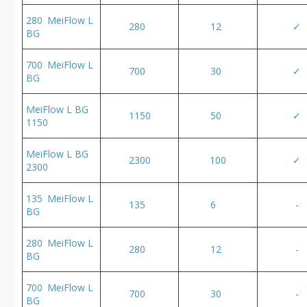
280 MeiFlow L
280
12
✓
BG
700 MeiFlow L
700
30
✓
BG
MeiFlow L BG
1150
50
✓
1150
MeiFlow L BG
2300
100
✓
2300
135 MeiFlow L
135
6
-
BG
280 MeiFlow L
280
12
-
BG
700 MeiFlow L
700
30
-
BG