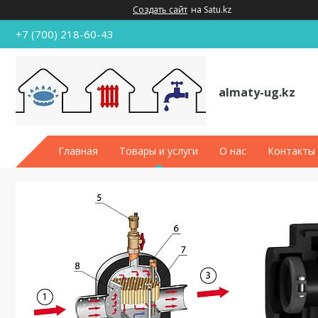
Создать сайт
на Satu.kz
+7 (700) 218-60-43
almaty-ug.kz
Главная
Товары и услуги
О нас
Контакты