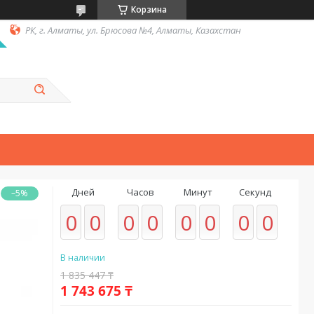
Корзина
РК, г. Алматы, ул. Брюсова №4, Алматы, Казахстан
Дней
Часов
Минут
Секунд
–5%
0
0
0
0
0
0
0
0
В наличии
1 835 447 ₸
1 743 675 ₸