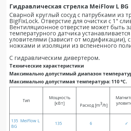
Гидравлическая стрелка MeiFlow L BG
Сварной круглый сосуд c патрубками из т
BigFixLock. Отверстие для очистки с 1" с
Вентиляционное отверстие может быть за
температурного датчика устанавливается 
уловителями (зависит от модификации), 
ножками и изоляции из вспененного пол
С гидравлическим дивертером.
Технические характеристики
Максимально допустимый диапазон температур: P
Максимально допустимая температура: 110 °C.
Мощность
Магнит
Тип
[кВт]
уловит
3
Расход [m
/h]
135 MeiFlow L
135
6
✓
BG