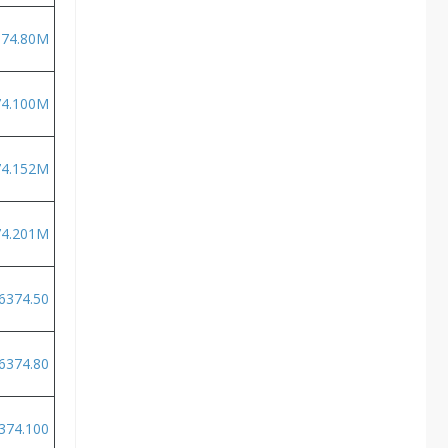
74.80M
4.100M
4.152M
4.201M
6374.50
6374.80
374.100