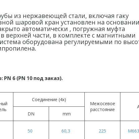
рубы из нержавеющей стали, включая гаку
ливной шаровой кран установлен на основании
крыто автоматически , погружная муфта
в верхней части, в комплекте с магнитными
система оборудована регулируемыми по высо
ипропилена.
N 6 (PN 10 под заказ).
Соединение (4x)
ный
Межосевое
ель
расстояние
DN
mm
50
60,3
225
M663