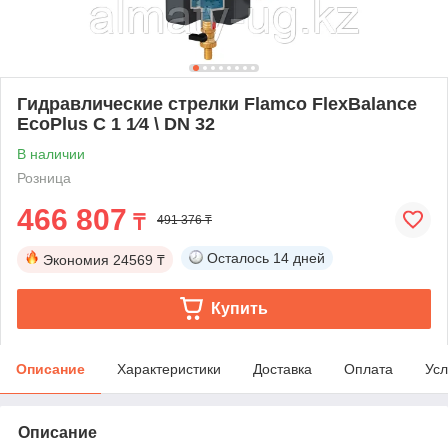
Гидравлические стрелки Flamco FlexBalance
EcoPlus C 1 1⁄4 \ DN 32
В наличии
Розница
466 807
₸
491 376 ₸
Осталось
14 дней
Экономия
24569 ₸
Купить
Описание
Характеристики
Доставка
Оплата
Усл
Описание