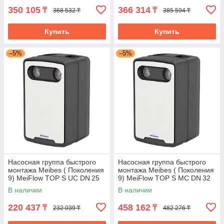
350 105
366 314
₸
₸
368 532 ₸
385 594 ₸
Купить
Купить
–5%
–5%
Насосная группа быстрого
Насосная группа быстрого
монтажа Meibes ( Поколения
монтажа Meibes ( Поколения
9) MeiFlow TOP S UC DN 25
9) MeiFlow TOP S MC DN 32
В наличии
В наличии
220 437
458 162
₸
₸
232 039 ₸
482 276 ₸