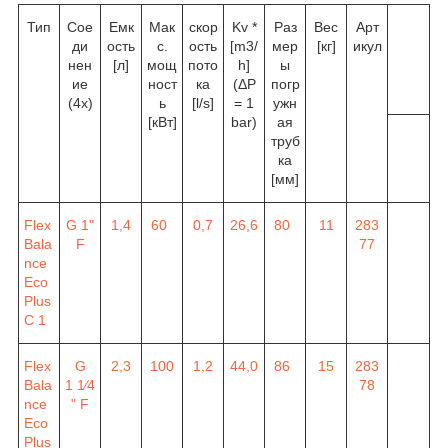
Тип
Сое
Емк
Мак
скор
K
v
*
Раз
Вес
Арт
ди
ость
с.
ость
[m
3
/
мер
[кг]
икул
нен
[л]
мощ
пото
h]
ы
ие
ност
ка
(ΔP
погр
(4x)
ь
[l/s]
= 1
ужн
[кВт]
bar)
ая
труб
ка
[мм]
Flex
G 1"
1,4
60
0,7
26,6
80
11
283
Bala
F
77
nce
Eco
Plus
C 1
Flex
G
2,3
100
1,2
44,0
86
15
283
Bala
1
1
⁄4
78
nce
" F
Eco
Plus