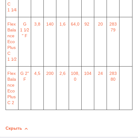
C
1
1
⁄4
Flex
G
3,8
140
1,6
64,0
92
20
283
Bala
1
1
⁄2
79
nce
" F
Eco
Plus
C
1
1
⁄2
Flex
G 2"
4,5
200
2,6
108,
104
24
283
Bala
F
0
80
nce
Eco
Plus
C 2
Скрыть