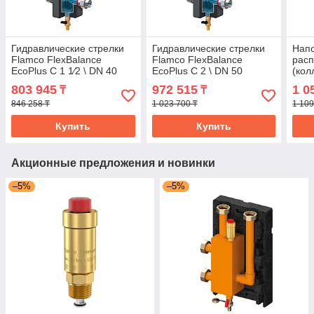
Гидравлические стрелки
Гидравлические стрелки
Нап
Flamco FlexBalance
Flamco FlexBalance
рас
EcoPlus C 1 1⁄2 \ DN 40
EcoPlus C 2 \ DN 50
(кол
Meib
803 945
972 515
1 0
₸
₸
кВт
846 258 ₸
1 023 700 ₸
1 109
Купить
Купить
Акционные предложения и новинки
–5%
–5%