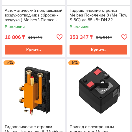
Автоматический поплавковый
Гидравлические стрелки
воздухоотводчик ( сбросник
Meibes Поколение 8 (MeiFlow
воздуха ) Meibes \ Flamco -
S BG) до 85 кВт DN 32
Flexvent G 1/2 FL 27740
В наличии
В наличии
10 806
353 347
₸
₸
11 374 ₸
371 944 ₸
Купить
Купить
–5%
–5%
Гидравлические стрелки
Привод с электронным
Meibes Поколение 8 (MeiFlow
термостатом Meibes