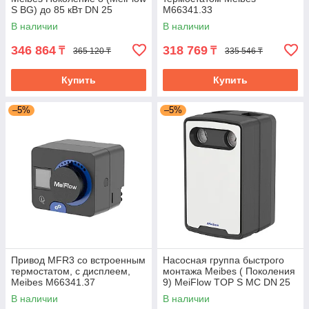
S BG) до 85 кВт DN 25
M66341.33
В наличии
В наличии
346 864
318 769
₸
₸
365 120 ₸
335 546 ₸
Купить
Купить
–5%
–5%
Привод MFR3 со встроенным
Насосная группа быстрого
термостатом, с дисплеем,
монтажа Meibes ( Поколения
Meibes M66341.37
9) MeiFlow TOP S MC DN 25
В наличии
В наличии