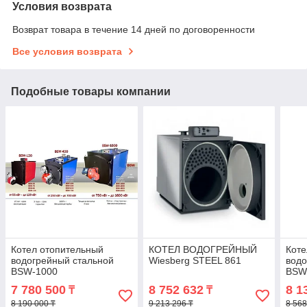
Условия возврата
Возврат товара в течение 14 дней по договоренности
Все условия возврата
Подобные товары компании
Котел отопительный
КОТЕЛ ВОДОГРЕЙНЫЙ
Коте
водогрейный стальной
Wiesberg STEEL 861
водо
BSW-1000
BSW
7 780 500
8 752 632
8 1
₸
₸
8 190 000 ₸
9 213 296 ₸
8 568