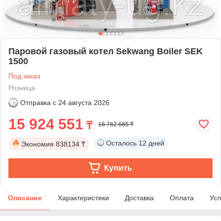
Паровой газовый котел Sekwang Boiler SEK
1500
Под заказ
Розница
Отправка с
24 августа 2026
15 924 551
₸
16 762 685 ₸
Осталось
12 дней
Экономия
838134 ₸
Купить
Описание
Характеристики
Доставка
Оплата
Усл