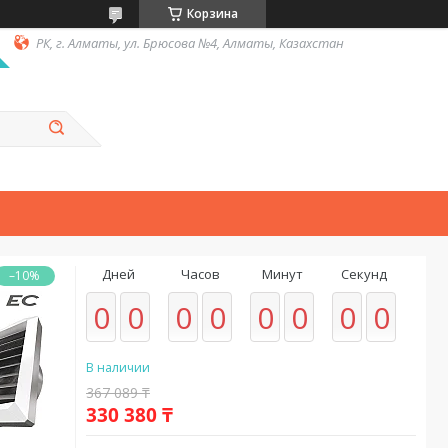
Корзина
РК, г. Алматы, ул. Брюсова №4, Алматы, Казахстан
Дней
Часов
Минут
Секунд
–10%
0
0
0
0
0
0
0
0
В наличии
367 089 ₸
330 380 ₸