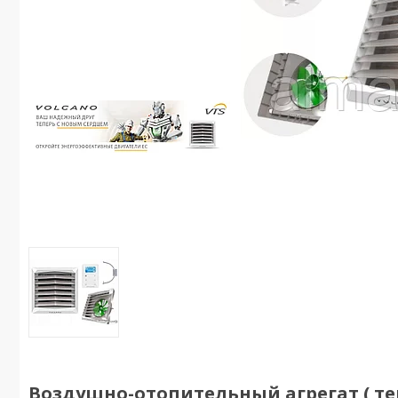
Воздушно-отопительный агрегат ( теп