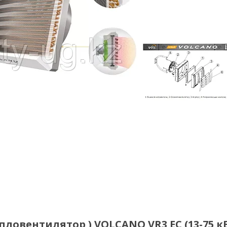
ловентилятор ) VOLCANO VR3 EC (13-75 кВ