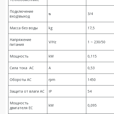
Подключение
ᴓ
3/4
вход\выход
Масса без воды
kg
17,5
Напряжение
V/Hz
1 ~ 230/50
питания
Мощность
kW
0,115
Сила тока AC
A
0,53
Обороты AC
rpm
1450
Защита от влаги AC
IP
54
Мощность
kW
0,095
двигателя EC