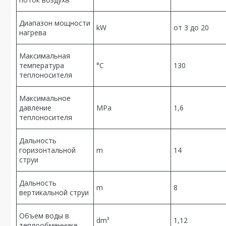
Диапазон мощности
kW
от 3 до 20
нагрева
Максимальная
температура
°C
130
теплоносителя
Максимальное
давление
MPa
1,6
теплоносителя
Дальность
горизонтальной
m
14
струи
Дальность
m
8
вертикальной струи
Объем воды в
dm³
1,12
теплообменнике