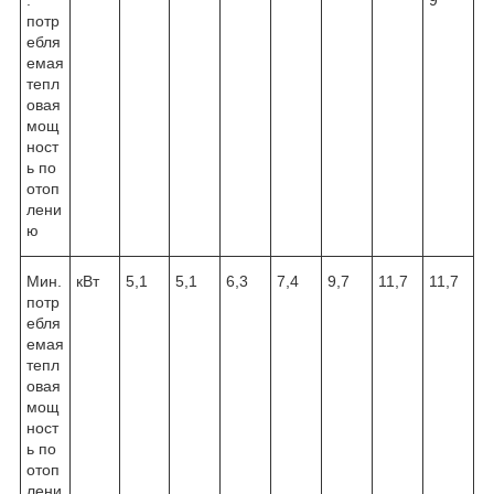
потр
ебля
емая
тепл
овая
мощ
ност
ь по
отоп
лени
ю
Мин.
кВт
5,1
5,1
6,3
7,4
9,7
11,7
11,7
потр
ебля
емая
тепл
овая
мощ
ност
ь по
отоп
лени