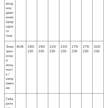
вход
ное
давл
ение
прир
одно
го
газа
Элек
Вт/В
180/
190/
210/
210/
275/
275/
320/
трич
230
230
230
230
230
230
230
еска
я
мощ
ност
ь /
напр
яжен
ие
Габа
ритн
ые