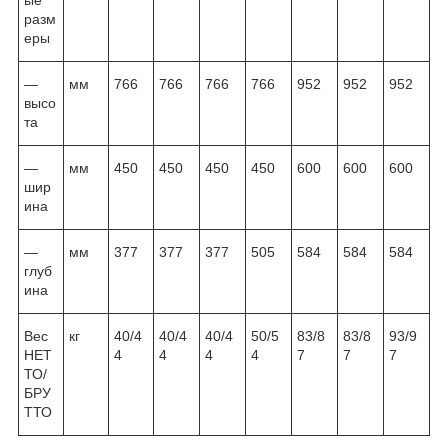
разм
еры
—
мм
766
766
766
766
952
952
952
высо
та
—
мм
450
450
450
450
600
600
600
шир
ина
—
мм
377
377
377
505
584
584
584
глуб
ина
Вес
кг
40/4
40/4
40/4
50/5
83/8
83/8
93/9
НЕТ
4
4
4
4
7
7
7
ТО/
БРУ
ТТО