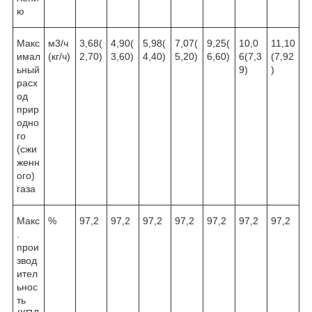
ю
Макс
м
3
/ч
3,68(
4,90(
5,98(
7,07(
9,25(
10,0
11,10
имал
(кг/ч)
2,70)
3,60)
4,40)
5,20)
6,60)
6(7,3
(7,92
ьный
9)
)
расх
од
прир
одно
го
(сжи
женн
ого)
газа
Макс
%
97,2
97,2
97,2
97,2
97,2
97,2
97,2
.
прои
звод
ител
ьнос
ть