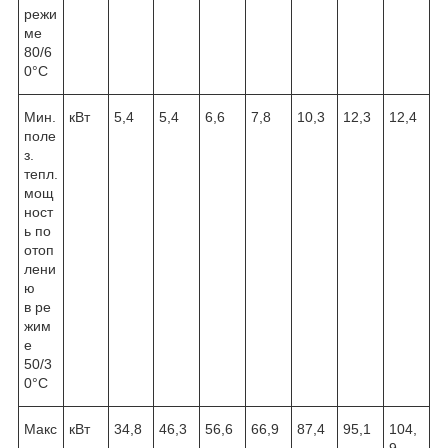
режи
ме
80/6
0°С
Мин.
кВт
5,4
5,4
6,6
7,8
10,3
12,3
12,4
поле
з.
тепл.
мощ
ност
ь по
отоп
лени
ю
в ре
жим
е
50/3
0°С
Макс
кВт
34,8
46,3
56,6
66,9
87,4
95,1
104,
.
9