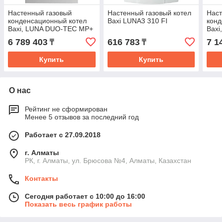
Настенный газовый
Настенный газовый котел
Наст
конденсационный котел
Baxi LUNA3 310 FI
конд
Baxi, LUNA DUO-TEC MP+
Bax
1.130
1.15
6 789 403
616 783
7 1
₸
₸
Купить
Купить
О нас
Рейтинг не сформирован
Менее 5 отзывов за последний год
Работает с 27.09.2018
г. Алматы
РК, г. Алматы, ул. Брюсова №4, Алматы, Казахстан
Контакты
Сегодня работает с 10:00 до 16:00
Показать весь график работы