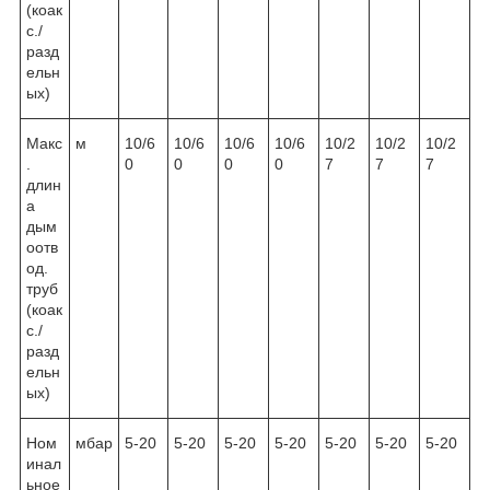
(коак
с./
разд
ельн
ых)
Макс
м
10/6
10/6
10/6
10/6
10/2
10/2
10/2
.
0
0
0
0
7
7
7
длин
а
дым
оотв
од.
труб
(коак
с./
разд
ельн
ых)
Ном
мбар
5-20
5-20
5-20
5-20
5-20
5-20
5-20
инал
ьное