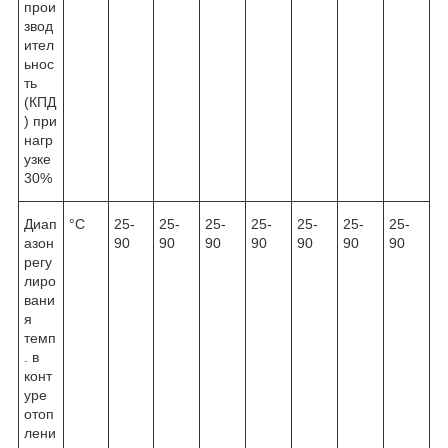
прои
звод
ител
ьнос
ть
(КПД
) при
нагр
узке
30%
Диап
°С
25-
25-
25-
25-
25-
25-
25-
азон
90
90
90
90
90
90
90
регу
лиро
вани
я
темп
. в
конт
уре
отоп
лени