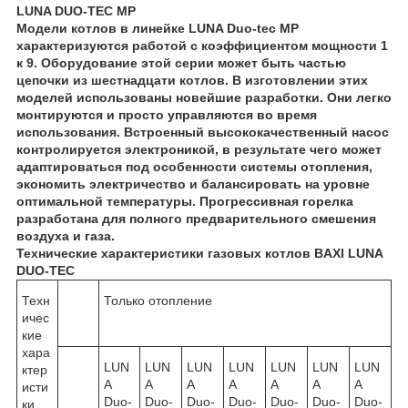
LUNA DUO-TEC MP
Модели котлов в линейке LUNA Duo-tec MP
характеризуются работой с коэффициентом мощности 1
к 9. Оборудование этой серии может быть частью
цепочки из шестнадцати котлов. В изготовлении этих
моделей использованы новейшие разработки. Они легко
монтируются и просто управляются во время
использования. Встроенный высококачественный насос
контролируется электроникой, в результате чего может
адаптироваться под особенности системы отопления,
экономить электричество и балансировать на уровне
оптимальной температуры. Прогрессивная горелка
разработана для полного предварительного смешения
воздуха и газа.
Технические характеристики газовых котлов BAXI LUNA
DUO-TEC
Техн
Только отопление
ичес
кие
хара
LUN
LUN
LUN
LUN
LUN
LUN
LUN
ктер
A
A
A
A
A
A
A
исти
Duo-
Duo-
Duo-
Duo-
Duo-
Duo-
Duo-
ки