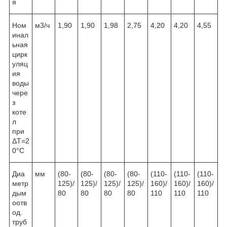
я
Ном
м
3
/ч
1,90
1,90
1,98
2,75
4,20
4,20
4,55
инал
ьная
цирк
уляц
ия
воды
чере
з
коте
л
при
ΔТ=2
0°С
Диа
мм
(80-
(80-
(80-
(80-
(110-
(110-
(110-
метр
125)/
125)/
125)/
125)/
160)/
160)/
160)/
дым
80
80
80
80
110
110
110
оотв
од.
труб