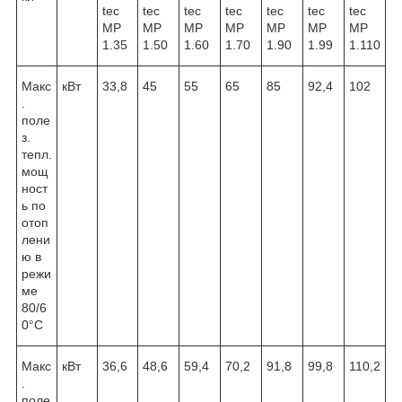
tec
tec
tec
tec
tec
tec
tec
MP
MP
MP
MP
MP
MP
MP
1.35
1.50
1.60
1.70
1.90
1.99
1.110
Макс
кВт
33,8
45
55
65
85
92,4
102
.
поле
з.
тепл.
мощ
ност
ь по
отоп
лени
ю в
режи
ме
80/6
0°С
Макс
кВт
36,6
48,6
59,4
70,2
91,8
99,8
110,2
.
поле