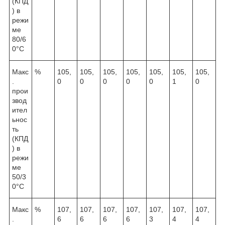
(КПД
) в
режи
ме
80/6
0°С
Макс
%
105,
105,
105,
105,
105,
105,
105,
.
0
0
0
0
0
1
0
прои
звод
ител
ьнос
ть
(КПД
) в
режи
ме
50/3
0°С
Макс
%
107,
107,
107,
107,
107,
107,
107,
.
6
6
6
6
3
4
4