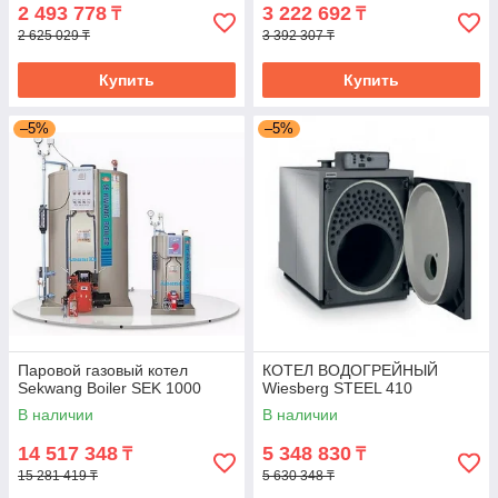
2 493 778
3 222 692
₸
₸
2 625 029 ₸
3 392 307 ₸
Купить
Купить
–5%
–5%
Паровой газовый котел
КОТЕЛ ВОДОГРЕЙНЫЙ
Sekwang Boiler SEK 1000
Wiesberg STEEL 410
В наличии
В наличии
14 517 348
5 348 830
₸
₸
15 281 419 ₸
5 630 348 ₸