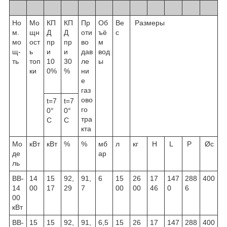
Но
Мо
КП
КП
Пр
Об
Ве
Размеры
м.
щн
Д
Д
оти
ъё
с
мо
ост
пр
пр
во
м
щ-
ь
и
и
дав
вод
ть
топ
10
30
ле
ы
ки
0%
%
ни
е
газ
ово
t=7
t=7
го
0°
0°
тра
C
C
кта
Мо
кВт
кВт
%
%
мб
л
кг
H
L
P
Øc
де
ар
ль
ВВ-
14
15
92,
91,
6
15
26
17
147
288
400
14
00
17
29
7
00
00
46
0
6
00
кВт
ВВ-
15
15
92,
91,
6,5
15
26
17
147
288
400