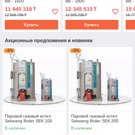
BB - 1600
BB - 1800
BB -
11 940 318
12 345 533
15 
₸
₸
12 568 756 ₸
12 995 298 ₸
16 77
Купить
Купить
Акционные предложения и новинки
–5%
–5%
Паровой газовый котел
Паровой газовый котел
Sekwang Boiler SEK 100
Sekwang Boiler SEK 200
В наличии
В наличии