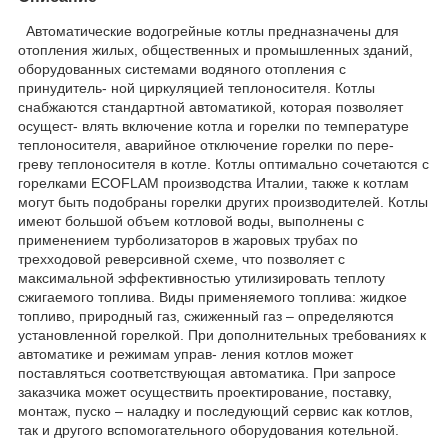
Автоматические водогрейные котлы предназначены для
отопления жилых, общественных и промышленных зданий,
оборудованных системами водяного отопления с
принудитель- ной циркуляцией теплоносителя. Котлы
снабжаются стандартной автоматикой, которая позволяет
осущест- влять включение котла и горелки по температуре
теплоносителя, аварийное отключение горелки по пере-
греву теплоносителя в котле. Котлы оптимально сочетаются с
горелками ECOFLAM производства Италии, также к котлам
могут быть подобраны горелки других производителей. Котлы
имеют большой объем котловой воды, выполнены с
применением турболизаторов в жаровых трубах по
трехходовой реверсивной схеме, что позволяет с
максимальной эффективностью утилизировать теплоту
сжигаемого топлива. Виды применяемого топлива: жидкое
топливо, природный газ, сжиженный газ – определяются
установленной горелкой. При дополнительных требованиях к
автоматике и режимам управ- ления котлов может
поставляться соответствующая автоматика. При запросе
заказчика может осуществить проектирование, поставку,
монтаж, пуско – наладку и последующий сервис как котлов,
так и другого вспомогательного оборудования котельной.