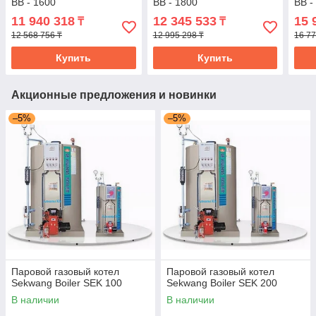
BB - 1600
BB - 1800
BB -
11 940 318
12 345 533
15 
₸
₸
12 568 756 ₸
12 995 298 ₸
16 77
Купить
Купить
Акционные предложения и новинки
–5%
–5%
Паровой газовый котел
Паровой газовый котел
Sekwang Boiler SEK 100
Sekwang Boiler SEK 200
В наличии
В наличии