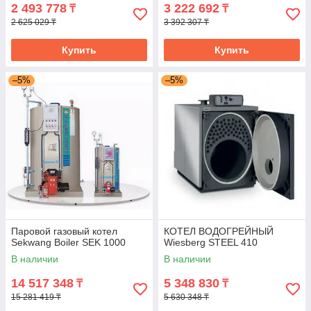
2 493 778
3 222 692
₸
₸
2 625 029 ₸
3 392 307 ₸
Купить
Купить
–5%
–5%
Паровой газовый котел
КОТЕЛ ВОДОГРЕЙНЫЙ
Sekwang Boiler SEK 1000
Wiesberg STEEL 410
В наличии
В наличии
14 517 348
5 348 830
₸
₸
15 281 419 ₸
5 630 348 ₸