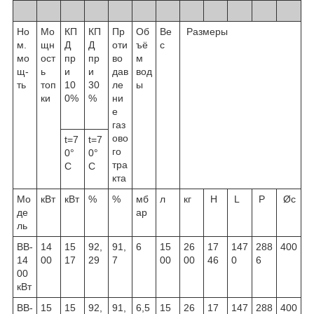
Но
Мо
КП
КП
Пр
Об
Ве
Размеры
м.
щн
Д
Д
оти
ъё
с
мо
ост
пр
пр
во
м
щ-
ь
и
и
дав
вод
ть
топ
10
30
ле
ы
ки
0%
%
ни
е
газ
ово
t=7
t=7
го
0°
0°
тра
C
C
кта
Мо
кВт
кВт
%
%
мб
л
кг
H
L
P
Øc
де
ар
ль
ВВ-
14
15
92,
91,
6
15
26
17
147
288
400
14
00
17
29
7
00
00
46
0
6
00
кВт
ВВ-
15
15
92,
91,
6,5
15
26
17
147
288
400