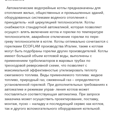
Автоматические водогрейные котлы предназначены для
отопления жилых, общественных и промышленных зданий,
оборудованных системами водяного отопления с
принудитель- ной циркуляцией теплоносителя. Котлы
снабжаются стандартной автоматикой, которая позволяет
осущест- влять включение котла и горелки по температуре
теплоносителя, аварийное отключение горелки по пере-
греву теплоносителя в котле. Котлы оптимально сочетаются с
горелками ECOFLAM производства Италии, также к котлам
могут быть подобраны горелки других производителей. Котлы
имеют большой объем котловой воды, выполнены с
применением турболизаторов в жаровых трубах по
трехходовой реверсивной схеме, что позволяет с
максимальной эффективностью утилизировать теплоту
сжигаемого топлива. Виды применяемого топлива: жидкое
топливо, природный газ, сжиженный газ – определяются
установленной горелкой. При дополнительных требованиях к
автоматике и режимам управ- ления котлов может
поставляться соответствующая автоматика. При запросе
заказчика может осуществить проектирование, поставку,
монтаж, пуско – наладку и последующий сервис как котлов,
так и другого вспомогательного оборудования котельной.