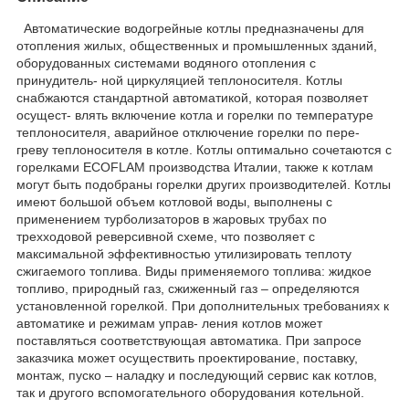
Автоматические водогрейные котлы предназначены для
отопления жилых, общественных и промышленных зданий,
оборудованных системами водяного отопления с
принудитель- ной циркуляцией теплоносителя. Котлы
снабжаются стандартной автоматикой, которая позволяет
осущест- влять включение котла и горелки по температуре
теплоносителя, аварийное отключение горелки по пере-
греву теплоносителя в котле. Котлы оптимально сочетаются с
горелками ECOFLAM производства Италии, также к котлам
могут быть подобраны горелки других производителей. Котлы
имеют большой объем котловой воды, выполнены с
применением турболизаторов в жаровых трубах по
трехходовой реверсивной схеме, что позволяет с
максимальной эффективностью утилизировать теплоту
сжигаемого топлива. Виды применяемого топлива: жидкое
топливо, природный газ, сжиженный газ – определяются
установленной горелкой. При дополнительных требованиях к
автоматике и режимам управ- ления котлов может
поставляться соответствующая автоматика. При запросе
заказчика может осуществить проектирование, поставку,
монтаж, пуско – наладку и последующий сервис как котлов,
так и другого вспомогательного оборудования котельной.