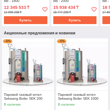
BB - 1800
BB - 2000
BB -
12 345 533
15 938 434
16 
₸
₸
12 995 298 ₸
16 777 299 ₸
17 45
Купить
Купить
Акционные предложения и новинки
–5%
–5%
Паровой газовый котел
Паровой газовый котел
Sekwang Boiler SEK 200
Sekwang Boiler SEK 1000
В наличии
В наличии