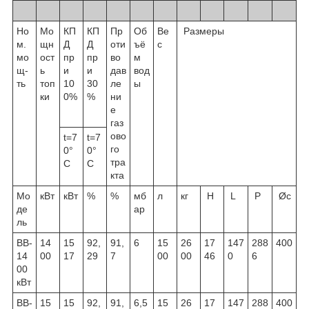
Но
Мо
КП
КП
Пр
Об
Ве
Размеры
м.
щн
Д
Д
оти
ъё
с
мо
ост
пр
пр
во
м
щ-
ь
и
и
дав
вод
ть
топ
10
30
ле
ы
ки
0%
%
ни
е
газ
ово
t=7
t=7
го
0°
0°
тра
C
C
кта
Мо
кВт
кВт
%
%
мб
л
кг
H
L
P
Øc
де
ар
ль
ВВ-
14
15
92,
91,
6
15
26
17
147
288
400
14
00
17
29
7
00
00
46
0
6
00
кВт
ВВ-
15
15
92,
91,
6,5
15
26
17
147
288
400