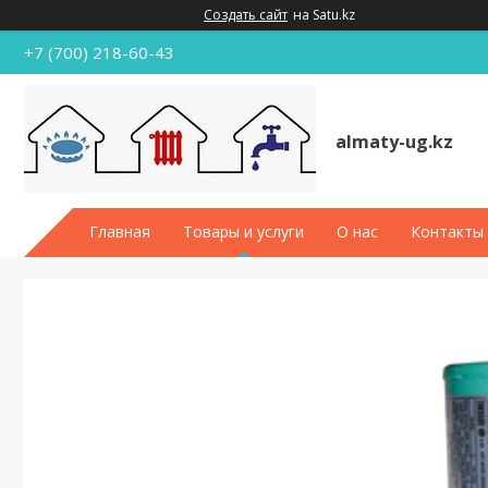
Создать сайт
на Satu.kz
+7 (700) 218-60-43
almaty-ug.kz
Главная
Товары и услуги
О нас
Контакты