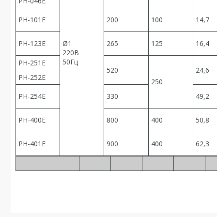
PH-046E
PH-101E
200
100
14,7
PH-123E
Ø1
265
125
16,4
220В
50Гц
PH-251E
520
24,6
PH-252E
250
PH-254E
330
49,2
PH-400E
800
400
50,8
PH-401E
900
400
62,3