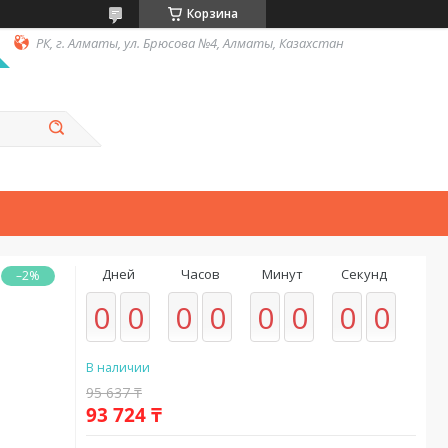
Корзина
РК, г. Алматы, ул. Брюсова №4, Алматы, Казахстан
Дней
Часов
Минут
Секунд
–2%
0
0
0
0
0
0
0
0
В наличии
95 637 ₸
93 724 ₸