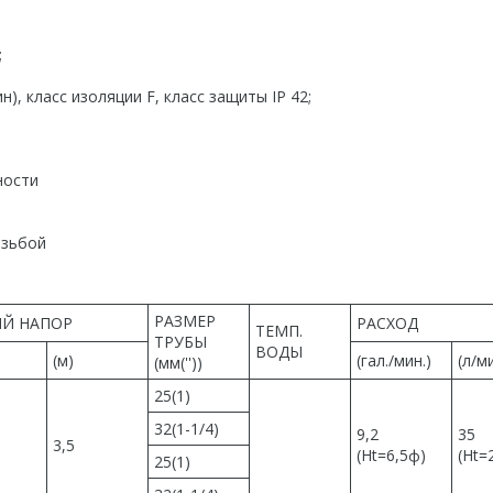
;
), класс изоляции F, класс защиты IP 42;
ности
езьбой
РАЗМЕР
Й НАПОР
РАСХОД
ТЕМП.
ТРУБЫ
ВОДЫ
(м)
(гал./мин.)
(л/ми
(мм(''))
25(1)
32(1-1/4)
9,2
35
3,5
(Ht=6,5ф)
(Ht=
25(1)