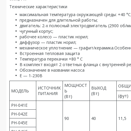
Технические характеристики
максимальная температура окружающей среды: +40 °С
предназначен для длительной работы;
двигатель: 2-х полюсный электродвигатель (2900 об/мин
чугунный корпус;
рабочее колесо — пластик норил;
диффузор — пластик норил;
механическое уплотнение — графит/керамика.Особен
Встроенная тепловая защита
Температура перекачки +80 ° C
В комплект входят 2 ответных фланца с внутренней р
Обозначение в названии насоса
Е — 1-230B
МОЩНОСТ
ОБЩИ
ИСТОЧНИК
ВЫХОД
МОДЕЛЬ
Ь
ПИТАНИЯ
(Вт)
(фут)
(Вт)
PH-041E
PH-042E
90
40
11,5
PH-045E