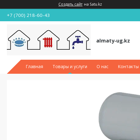
Создать сайт
на Satu.kz
+7 (700) 218-60-43
almaty-ug.kz
Главная
Товары и услуги
О нас
Контакты