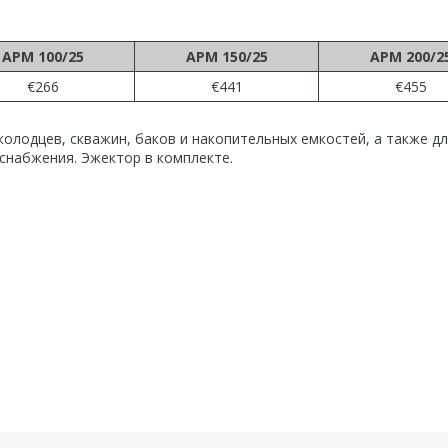
APM 100/25
APM 150/25
APM 200/2
€266
€441
€455
колодцев, скважин, баков и накопительных емкостей, а также д
снабжения. Эжектор в комплекте.