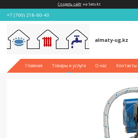
Создать сайт
на Satu.kz
+7 (700) 218-60-43
almaty-ug.kz
Главная
Товары и услуги
О нас
Контакты