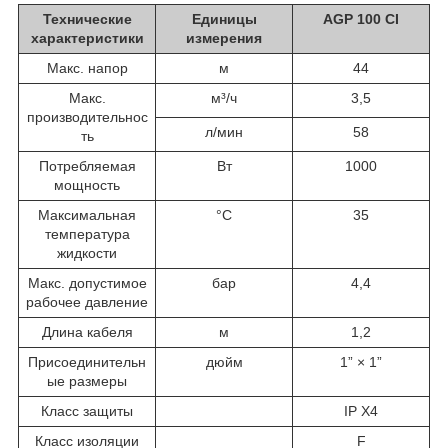
Технические
Единицы
AGP 100 СI
характеристики
измерения
Макс. напор
м
44
Макс.
м³/ч
3,5
производительнос
л/мин
58
ть
Потребляемая
Вт
1000
мощность
Максимальная
°C
35
температура
жидкости
Макс. допустимое
бар
4,4
рабочее давление
Длина кабеля
м
1,2
Присоединительн
дюйм
1” × 1”
ые размеры
Класс защиты
IP X4
Класс изоляции
F