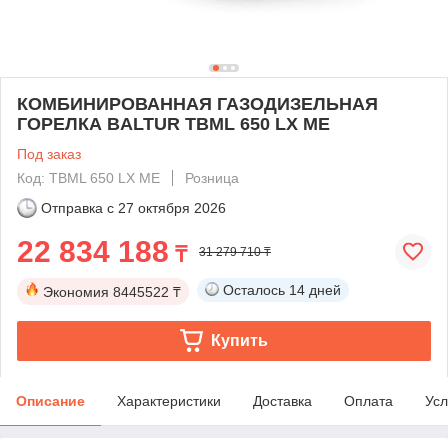
КОМБИНИРОВАННАЯ ГАЗОДИЗЕЛЬНАЯ
ГОРЕЛКА BALTUR TBML 650 LX ME
Под заказ
Код: TBML 650 LX ME
Розница
Отправка с
27 октября 2026
22 834 188
₸
31 279 710 ₸
Осталось
14 дней
Экономия
8445522 ₸
Купить
Описание
Характеристики
Доставка
Оплата
Усл