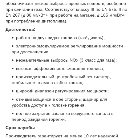
обеспечивает низкие выбросы вредных веществ, особенно
при сжигании газа. Соответствуют классу III по EN 676, II по
EN 267 (≤ 80 мг/кВт ч при работе на метане, ≤ 185 мг/кВт-ч
при потреблении дизтоплива).
Достоинства:
работа на двух видах топлива (газ/ дизель);
электронномодулируемое регулирование мощности
при дооснащении;
незначительные выбросы NОх (3 класс для газа);
высокая эффективность сжигания топлива;
производительный центробежный вентилятор,
стабильное пламя в любых топках;
широкий диапазон регулирования мощности;
откидывающийся в обе стороны шарнир для
удобства доступа к головке горения;
полное закрытие заслонки воздушного канала в
период ожидания горелки.
Срок службы
Производитель гарантирует на менее 10 лет надежной