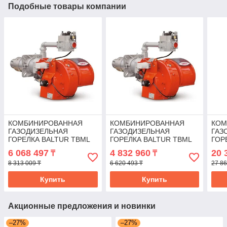
Подобные товары компании
КОМБИНИРОВАННАЯ
КОМБИНИРОВАННАЯ
КОМ
ГАЗОДИЗЕЛЬНАЯ
ГАЗОДИЗЕЛЬНАЯ
ГАЗ
ГОРЕЛКА BALTUR TBML
ГОРЕЛКА BALTUR TBML
ГОР
120 MC
80 MC
510
6 068 497
4 832 960
20 
₸
₸
8 313 009 ₸
6 620 493 ₸
27 86
Купить
Купить
Акционные предложения и новинки
–27%
–27%