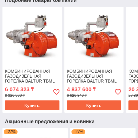
Подобные товары компании
КОМБИНИРОВАННАЯ
КОМБИНИРОВАННАЯ
КОМ
ГАЗОДИЗЕЛЬНАЯ
ГАЗОДИЗЕЛЬНАЯ
ГАЗ
ГОРЕЛКА BALTUR TBML
ГОРЕЛКА BALTUR TBML
ГОР
120 MC
80 MC
510
6 074 323
4 837 600
20 
₸
₸
8 320 990 ₸
6 626 849 ₸
27 89
Купить
Купить
Акционные предложения и новинки
–27%
–27%