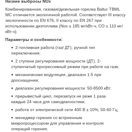
Низкие выбросы NOx
Комбинированная, газовая/дизельная горелка Baltur TBML
MC отличается экологичной работой. Соответствует III классу
экологичности по EN 676, II классу по EN 267 при
использовании дизтоплива (Nox ≤ 185 мг/кВт-ч, CO ≤ 110 мг/
кВт-ч).
Параметры и особенности:
2-топливная работа (газ/ ДТ), ручной тип
переключения;
2 ступени регулирования мощности (ДТ), 2-
ступенчатый прогрессивный режим при работе на газе;
механическая модуляция, диапазон 1:5 при
дооснащении;
диапазон регулирования мощности: 50-8500 кВт;
прерывистый цикл, перезапуск не реже 1 раза
каждые 24 часа для самодиагностики;
работа от электрической сети 400 В ± 10%, 50-60 Гц;
менеджер горения со встроенным
микропроцессором для управления и контроля
операций горения;