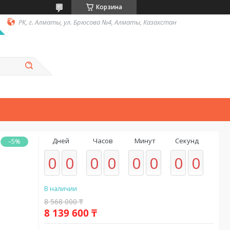
Корзина
РК, г. Алматы, ул. Брюсова №4, Алматы, Казахстан
Дней
Часов
Минут
Секунд
–5%
0
0
0
0
0
0
0
0
В наличии
8 568 000 ₸
8 139 600 ₸