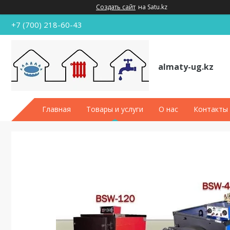
Создать сайт
на Satu.kz
+7 (700) 218-60-43
almaty-ug.kz
Главная
Товары и услуги
О нас
Контакты