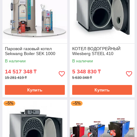
Паровой газовый котел
КОТЕЛ ВОДОГРЕЙНЫЙ
Sekwang Boiler SEK 1000
Wiesberg STEEL 410
В наличии
В наличии
14 517 348
5 348 830
₸
₸
15 281 419 ₸
5 630 348 ₸
Купить
Купить
–5%
–5%