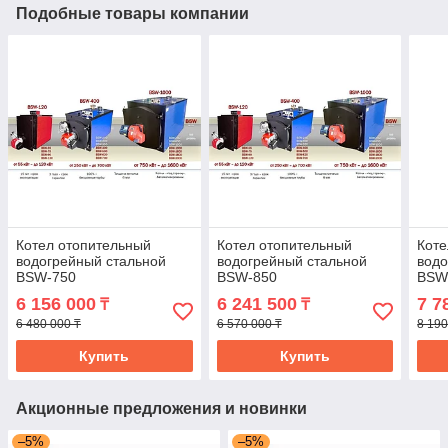
Подобные товары компании
Котел отопительный
Котел отопительный
Коте
водогрейный стальной
водогрейный стальной
водо
BSW-750
BSW-850
BSW
6 156 000
6 241 500
7 7
₸
₸
6 480 000 ₸
6 570 000 ₸
8 190
Купить
Купить
Акционные предложения и новинки
–5%
–5%